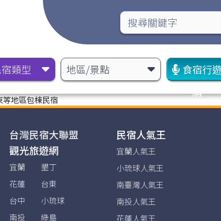
民宿類型
地區/景點
食宿行
購
東等地區包棟民宿
台灣民宿大聯盟
民宿人氣王
觀光旅遊網
宜蘭人氣王
宜蘭
墾丁
小琉球人氣王
花蓮
台東
南臺灣人氣王
台中
小琉球
南投人氣王
南投
綠島
花蓮人氣王