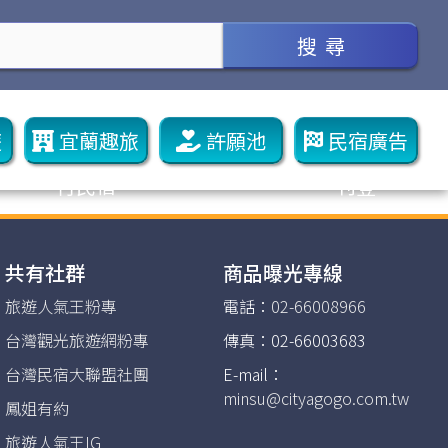
搜 尋
遊
宜蘭趣旅
許願池
民宿廣告
行民宿
刊登
共有社群
商品曝光專線
旅遊人氣王粉專
電話：
02-66008966
台灣觀光旅遊網粉專
傳真：02-66003683
台灣民宿大聯盟社團
E-mail：
minsu@cityagogo.com.tw
鳳姐有約
旅遊人氣王IG